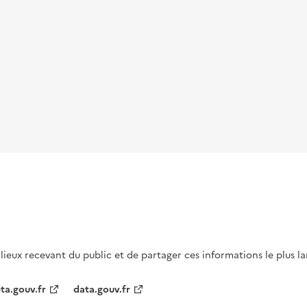
s lieux recevant du public et de partager ces informations le plus l
ta.gouv.fr
data.gouv.fr