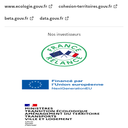
www.ecologie.gouv.fr
cohesion-territoires.gouv.fr
beta.gouv.fr
data.gouv.fr
Nos investisseurs