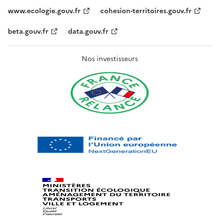
www.ecologie.gouv.fr
cohesion-territoires.gouv.fr
beta.gouv.fr
data.gouv.fr
Nos investisseurs