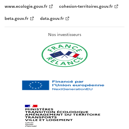
www.ecologie.gouv.fr
cohesion-territoires.gouv.fr
beta.gouv.fr
data.gouv.fr
Nos investisseurs