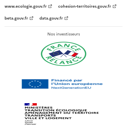
www.ecologie.gouv.fr
cohesion-territoires.gouv.fr
beta.gouv.fr
data.gouv.fr
Nos investisseurs