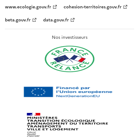
www.ecologie.gouv.fr
cohesion-territoires.gouv.fr
beta.gouv.fr
data.gouv.fr
Nos investisseurs