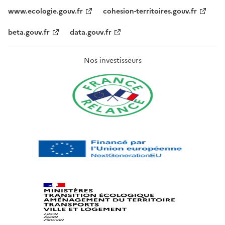
www.ecologie.gouv.fr
cohesion-territoires.gouv.fr
beta.gouv.fr
data.gouv.fr
Nos investisseurs