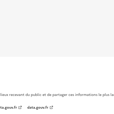
s lieux recevant du public et de partager ces informations le plus l
ta.gouv.fr
data.gouv.fr