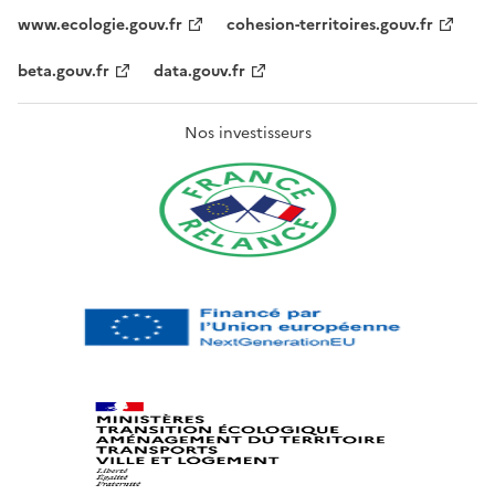
www.ecologie.gouv.fr
cohesion-territoires.gouv.fr
beta.gouv.fr
data.gouv.fr
Nos investisseurs