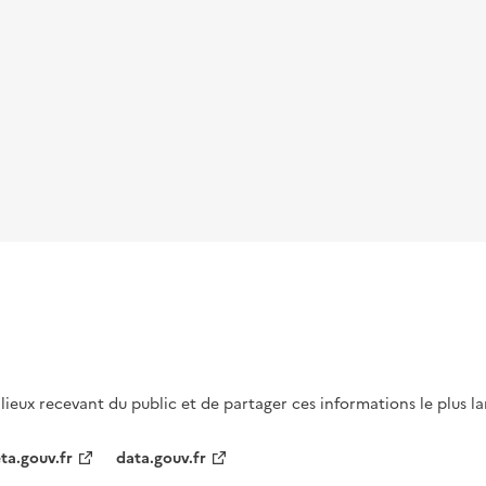
s lieux recevant du public et de partager ces informations le plus l
ta.gouv.fr
data.gouv.fr