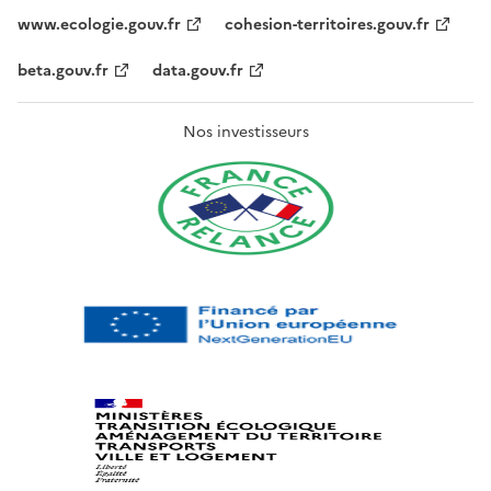
www.ecologie.gouv.fr
cohesion-territoires.gouv.fr
beta.gouv.fr
data.gouv.fr
Nos investisseurs