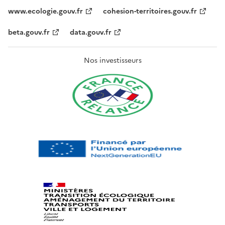
www.ecologie.gouv.fr
cohesion-territoires.gouv.fr
beta.gouv.fr
data.gouv.fr
Nos investisseurs