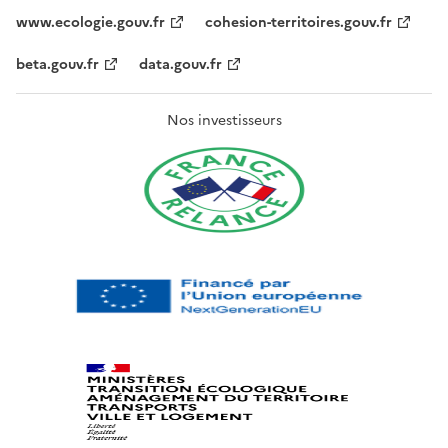
www.ecologie.gouv.fr
cohesion-territoires.gouv.fr
beta.gouv.fr
data.gouv.fr
Nos investisseurs