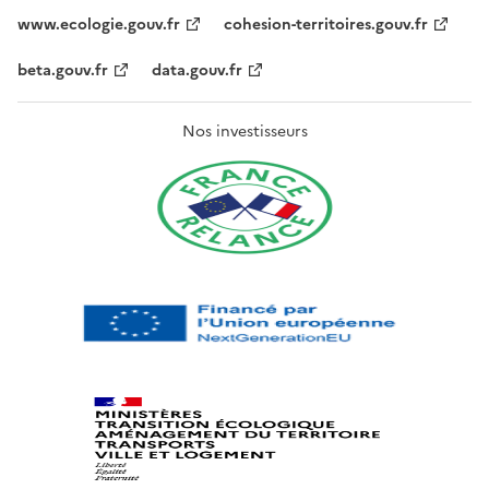
www.ecologie.gouv.fr
cohesion-territoires.gouv.fr
beta.gouv.fr
data.gouv.fr
Nos investisseurs