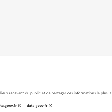
s lieux recevant du public et de partager ces informations le plus l
ta.gouv.fr
data.gouv.fr