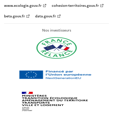
www.ecologie.gouv.fr
cohesion-territoires.gouv.fr
beta.gouv.fr
data.gouv.fr
Nos investisseurs