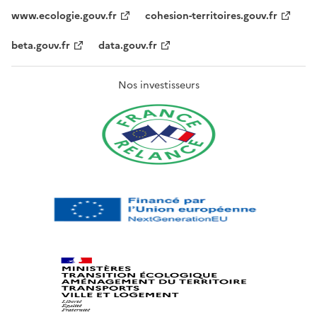
www.ecologie.gouv.fr
cohesion-territoires.gouv.fr
beta.gouv.fr
data.gouv.fr
Nos investisseurs