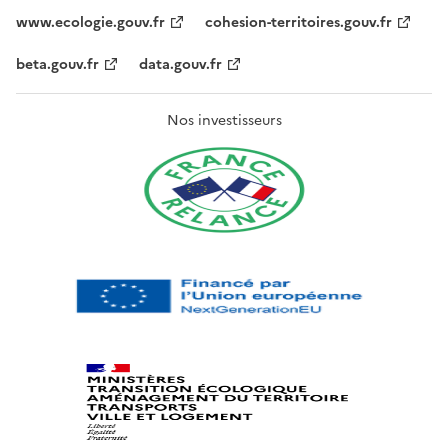
www.ecologie.gouv.fr
cohesion-territoires.gouv.fr
beta.gouv.fr
data.gouv.fr
Nos investisseurs