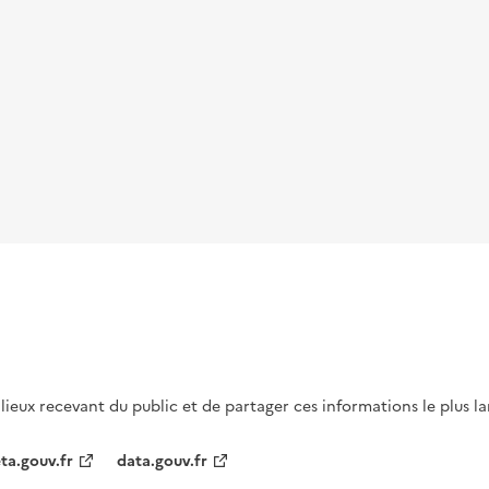
s lieux recevant du public et de partager ces informations le plus l
ta.gouv.fr
data.gouv.fr