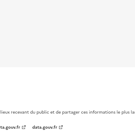
s lieux recevant du public et de partager ces informations le plus l
ta.gouv.fr
data.gouv.fr