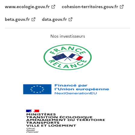
www.ecologie.gouv.fr
cohesion-territoires.gouv.fr
beta.gouv.fr
data.gouv.fr
Nos investisseurs