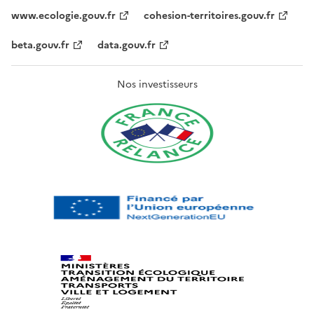
www.ecologie.gouv.fr
cohesion-territoires.gouv.fr
beta.gouv.fr
data.gouv.fr
Nos investisseurs