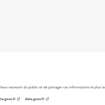
s lieux recevant du public et de partager ces informations le plus l
ta.gouv.fr
data.gouv.fr