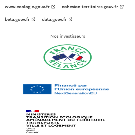
www.ecologie.gouv.fr
cohesion-territoires.gouv.fr
beta.gouv.fr
data.gouv.fr
Nos investisseurs