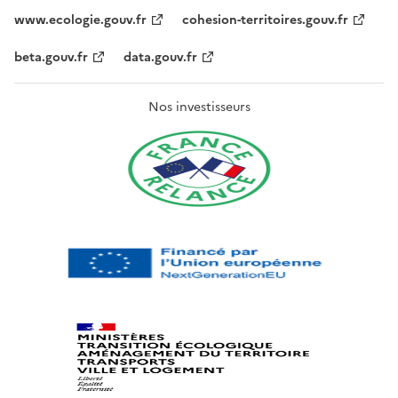
www.ecologie.gouv.fr
cohesion-territoires.gouv.fr
beta.gouv.fr
data.gouv.fr
Nos investisseurs