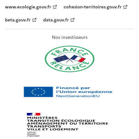
www.ecologie.gouv.fr
cohesion-territoires.gouv.fr
beta.gouv.fr
data.gouv.fr
Nos investisseurs