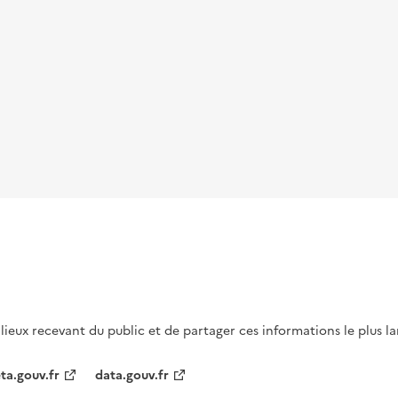
s lieux recevant du public et de partager ces informations le plus l
ta.gouv.fr
data.gouv.fr