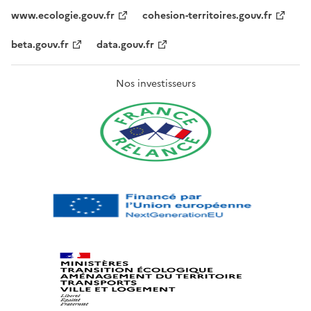
www.ecologie.gouv.fr
cohesion-territoires.gouv.fr
beta.gouv.fr
data.gouv.fr
Nos investisseurs