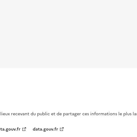
s lieux recevant du public et de partager ces informations le plus l
ta.gouv.fr
data.gouv.fr