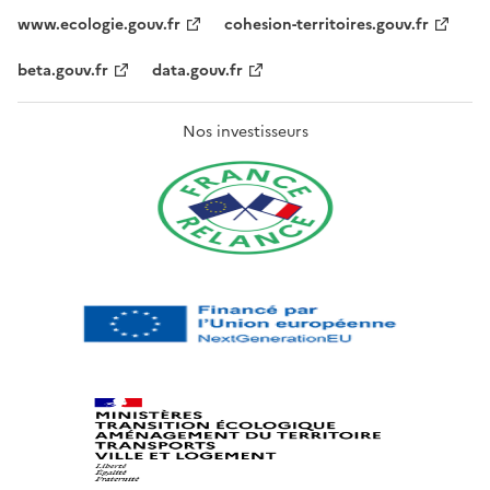
www.ecologie.gouv.fr
cohesion-territoires.gouv.fr
beta.gouv.fr
data.gouv.fr
Nos investisseurs