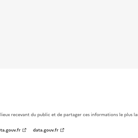
s lieux recevant du public et de partager ces informations le plus l
ta.gouv.fr
data.gouv.fr