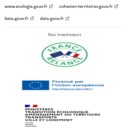
www.ecologie.gouv.fr
cohesion-territoires.gouv.fr
beta.gouv.fr
data.gouv.fr
Nos investisseurs