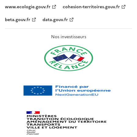
www.ecologie.gouv.fr
cohesion-territoires.gouv.fr
beta.gouv.fr
data.gouv.fr
Nos investisseurs