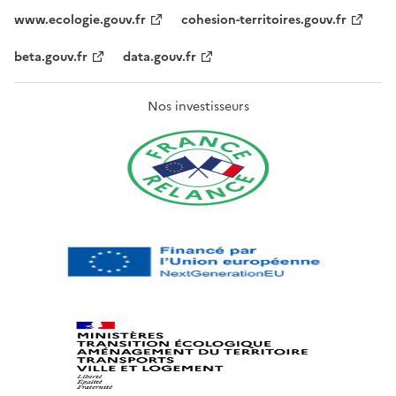
www.ecologie.gouv.fr
cohesion-territoires.gouv.fr
beta.gouv.fr
data.gouv.fr
Nos investisseurs