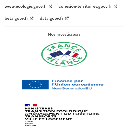
www.ecologie.gouv.fr
cohesion-territoires.gouv.fr
beta.gouv.fr
data.gouv.fr
Nos investisseurs