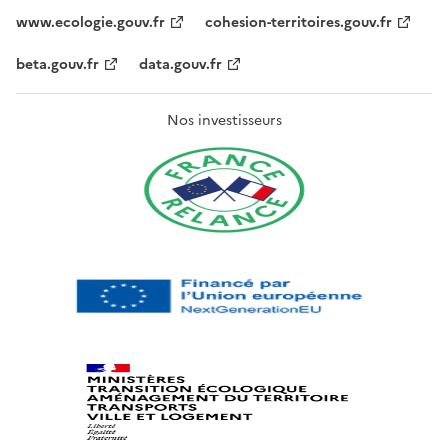
www.ecologie.gouv.fr
cohesion-territoires.gouv.fr
beta.gouv.fr
data.gouv.fr
Nos investisseurs