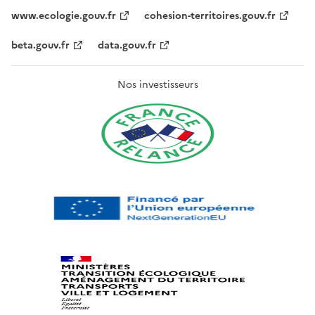
www.ecologie.gouv.fr
cohesion-territoires.gouv.fr
beta.gouv.fr
data.gouv.fr
Nos investisseurs