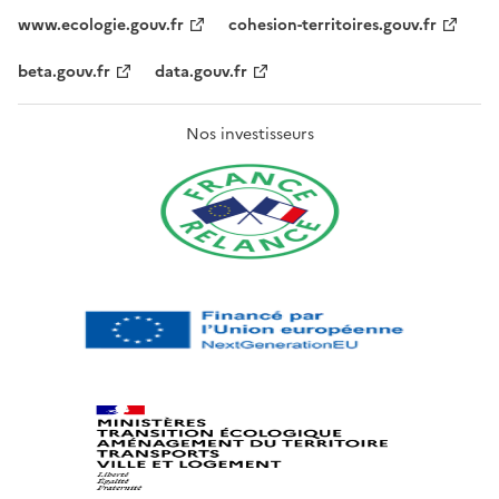
www.ecologie.gouv.fr
cohesion-territoires.gouv.fr
beta.gouv.fr
data.gouv.fr
Nos investisseurs