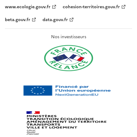
www.ecologie.gouv.fr
cohesion-territoires.gouv.fr
beta.gouv.fr
data.gouv.fr
Nos investisseurs