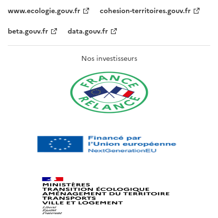
www.ecologie.gouv.fr
cohesion-territoires.gouv.fr
beta.gouv.fr
data.gouv.fr
Nos investisseurs