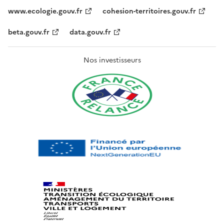
www.ecologie.gouv.fr
cohesion-territoires.gouv.fr
beta.gouv.fr
data.gouv.fr
Nos investisseurs