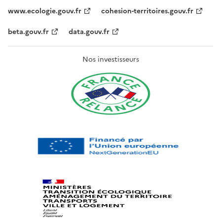
www.ecologie.gouv.fr
cohesion-territoires.gouv.fr
beta.gouv.fr
data.gouv.fr
Nos investisseurs