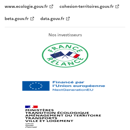
www.ecologie.gouv.fr
cohesion-territoires.gouv.fr
beta.gouv.fr
data.gouv.fr
Nos investisseurs