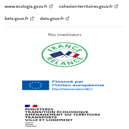
www.ecologie.gouv.fr
cohesion-territoires.gouv.fr
beta.gouv.fr
data.gouv.fr
Nos investisseurs