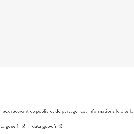
s lieux recevant du public et de partager ces informations le plus l
ta.gouv.fr
data.gouv.fr