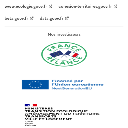
www.ecologie.gouv.fr
cohesion-territoires.gouv.fr
beta.gouv.fr
data.gouv.fr
Nos investisseurs