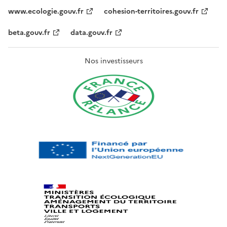
www.ecologie.gouv.fr
cohesion-territoires.gouv.fr
beta.gouv.fr
data.gouv.fr
Nos investisseurs