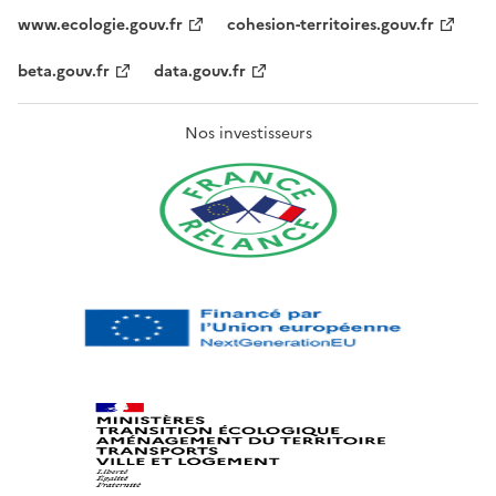
www.ecologie.gouv.fr
cohesion-territoires.gouv.fr
beta.gouv.fr
data.gouv.fr
Nos investisseurs