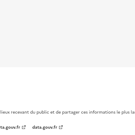
s lieux recevant du public et de partager ces informations le plus l
ta.gouv.fr
data.gouv.fr