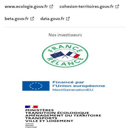
www.ecologie.gouv.fr
cohesion-territoires.gouv.fr
beta.gouv.fr
data.gouv.fr
Nos investisseurs